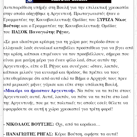
Αντιπαράθεση υπήρξε στη Βουλή για την επιλεκτική χρεοκοπία
στην οποία οδηγήθηκε η Αργεντινή. Πρωταγωνιστές ήταν ο
ΣΥΡΙΖΑ Νίκος
Γραμματέας της Κοινοβουλευτικής Ομάδας του
Βούτσης
και ο Γραμματέας της Κοινοβουλευτικής Ομάδας
ΠΑΣΟΚ Παναγιώτης Ρήγας.
του
«Σε μια ιδιαίτερα κρίσιμη για τη χώρα μας περίοδο όπου ο
ελληνικός λαός συνολικά καταβάλει προσπάθεια για να βγει από
την κρίση, κάποιοι επιμένουν να τον προσβάλλουν, σήμερα που
είναι μια μαύρη μέρα για έναν φίλο λαό, όπως αυτόν της
Αργεντινής», είπε ο Π. Ρήγας και συνέχισε: «όταν, λοιπόν,
κάποιοι μιλούν για κυνισμό και θράσος, θα πρέπει να τους
υπενθυμίσουμε ότι από αυτό εδώ το Βήμα ο Αρχηγός τους πριν
από μερικούς μήνες γύρισε και είπε στην υπόλοιπη Βουλή,
«Μακάρι να ήμασταν Αργεντινή»
. Να πάτε να τα πείτε στους
Αργεντινούς αυτά. Αυτά, λοιπόν, να πάτε να τα πείτε στο λαό
της Αργεντινής, που με τις πολιτικές τις οποίες εσείς θέλετε να
εφαρμόσετε σε αυτή η χώρα χρεοκοπεί για τρίτη φορά!
- ΝΙΚΟΛΑΟΣ ΒΟΥΤΣΗΣ:
Όχι, από τα κοράκια…
- ΠΑΝΑΓΙΩΤΗΣ ΡΗΓΑΣ:
Κύριε Βούτση, αφήστε τα αυτά!