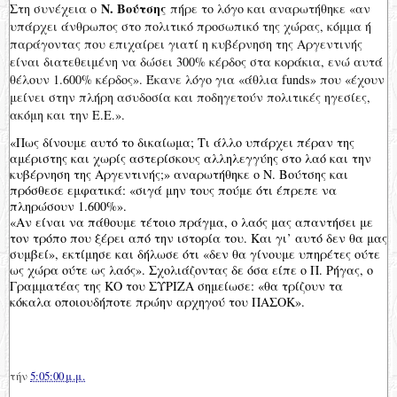
Ν. Βούτσης
Στη συνέχεια ο
πήρε το λόγο και αναρωτήθηκε «αν
υπάρχει άνθρωπος στο πολιτικό προσωπικό της χώρας, κόμμα ή
παράγοντας που επιχαίρει γιατί η κυβέρνηση της Αργεντινής
είναι διατεθειμένη να δώσει 300% κέρδος στα κοράκια, ενώ αυτά
θέλουν 1.600% κέρδος». Έκανε λόγο για «άθλια funds» που «έχουν
μείνει στην πλήρη ασυδοσία και ποδηγετούν πολιτικές ηγεσίες,
ακόμη και την Ε.Ε.».
«Πως δίνουμε αυτό το δικαίωμα; Τι άλλο υπάρχει πέραν της
αμέριστης και χωρίς αστερίσκους αλληλεγγύης στο λαό και την
κυβέρνηση της Αργεντινής;» αναρωτήθηκε ο Ν. Βούτσης και
πρόσθεσε εμφατικά: «σιγά μην τους πούμε ότι έπρεπε να
πληρώσουν 1.600%».
«Αν είναι να πάθουμε τέτοιο πράγμα, ο λαός μας απαντήσει με
τον τρόπο που ξέρει από την ιστορία του. Και γι’ αυτό δεν θα μας
συμβεί», εκτίμησε και δήλωσε ότι «δεν θα γίνουμε υπηρέτες ούτε
ως χώρα ούτε ως λαός». Σχολιάζοντας δε όσα είπε ο Π. Ρήγας, ο
Γραμματέας της ΚΟ του ΣΥΡΙΖΑ σημείωσε: «θα τρίζουν τα
κόκαλα οποιουδήποτε πρώην αρχηγού του ΠΑΣΟΚ».
τήν
5:05:00 μ.μ.