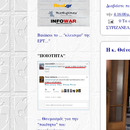
Διαβάστε πε
τήν
4:16:00 μ
0 Τα 
ΣΥΡΙΖΑΝΕΛ
Business το ... "κλεισιμο" της
ΕΡΤ..."
Η κ. Θάνο
"ΠΟΙΟΤΗΤΑ"
... Θαυμασμός για την
"ποιότητα" του