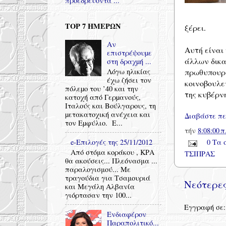
προεδρεύοντα ...
TOP 7 ΗΜΕΡΩΝ
ξέρει.
Αν
Αυτή είναι
επιστρέψουµε
άλλων δικα
στη δραχµή ...
πρωθυπουργ
Λόγω ηλικίας
έχω ζήσει τον
κοινοβουλε
πόλεµο του ’40 και την
της κυβέρν
κατοχή από Γερµανούς,
Ιταλούς και Βούλγαρους, τη
µετακατοχική ανέχεια και
Διαβάστε πε
τον Εµφύλιο. Ε...
τήν
8:08:00 π
0 Τα 
e-Επιλογές της 25/11/2012
Από στόμα κοράκου , ΚΡΑ
ΤΣΙΠΡΑΣ
θα ακούσεις... Πλεόνασμα ...
παραλογισμού... Με
τραγούδια για Τσαμουριά
Νεότερες
και Μεγάλη Αλβανία
γιόρτασαν την 100...
Εγγραφή σε
Ενδιαφέρον
Παραπολιτικό...