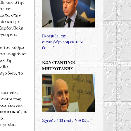
θηκαν στην
ας τα
ματα στην
ρία και με
 Χαρδούβελη
αγκάρντ.
Γκρεμίζει την
συγκυβέρνηση εκ των
ν τον κόσμο
έσω..."
 τα μνημόνια
αν τη
ΚΩΝΣΤΑΝΤΙΝΟΣ
ν θα
ΜΗΤΣΟΤΑΚΗΣ
φυγάδων, τα
 και νέες
νώνουν πως
 και έκαναν
ικαστικούς σε
ία,
Σχεδόν 100 ετών ΝΕΟΣ... !
ογονία.