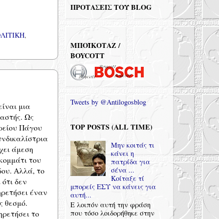
ΠΡΟΤΑΣΕΙΣ ΤΟΥ ΒLOG
ΛΙΤΙΚΗ
,
ΜΠΟΪΚΟΤΑΖ /
BOYCOTT
Tweets by @Antilogosblog
είναι μια
καστής. Ως
TOP POSTS (ALL TIME)
ρείου Πάγου
υνδικαλίστρια
Μην κοιτάς τι
χει άμεση
κάνει η
 κομμάτι του
πατρίδα για
σένα ...
ου. Αλλά, το
Κοίταξε τί
 ότι δεν
μπορείς ΕΣΥ να κάνεις για
ηρετήσει έναν
αυτή...
 θεσμό.
Ε λοιπόν αυτή την φράση
που τόσο λοιδορήθηκε στην
ηρετήσει το