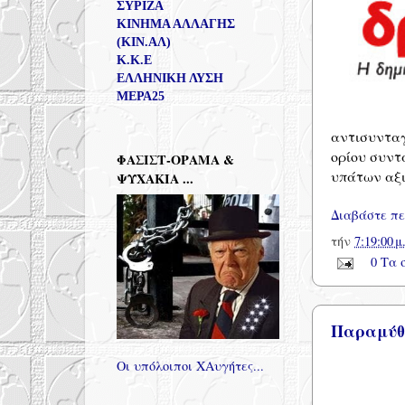
ΣΥΡΙΖΑ
ΚΙΝΗΜΑ ΑΛΛΑΓΗΣ
(ΚΙΝ.ΑΛ)
Κ.Κ.Ε
ΕΛΛΗΝΙΚΗ ΛΥΣΗ
ΜΕΡΑ25
αντισυνταγ
ορίου συντ
ΦΑΣΙΣΤ-ΟΡΑΜΑ &
υπάτων αξι
ΨΥΧΑΚΙΑ ...
Διαβάστε πε
τήν
7:19:00 μ
0 Τα 
Παραμύθι
Οι υπόλοιποι ΧΑυγήτες...