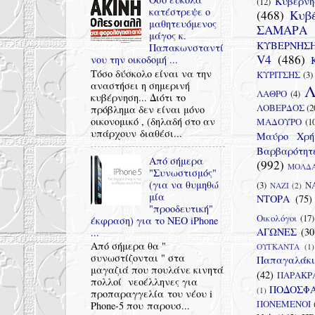
Κυβέρν
(12)
κατέστρεψε ο
(468)
Κυβ
μαθητευόμενος
ΣΑΜΑΡΑ 
μάγος κ.
ΚΥΒΕΡΝΗΣΗ
Παπακωνσταντί
V4
(486)
νου την οικοδομή ...
Τόσο δύσκολο είναι να την
ΚΥΡΙΤΣΗΣ
(3)
αναστήσει η σημερινή
Λ
ΛΑΘΡΟ
(4)
κυβέρνηση... Διότι το
ΛΟΒΕΡΔΟΣ
(2
πρόβλημα δεν είναι μόνο
οικονομικό , (δηλαδή στο αν
ΜΑΔΟΥΡΟ
(1
υπάρχουν διαθέσι...
Μαύρο Χρή
Βαρβαρότητ
Από σήμερα
(992)
ΜΟΛΔΑ
"Συνωστισμός"
(για να θυμηθώ
(3)
Ν
ΝΑΖΙ
(2)
μία
ΝΤΟΡΑ
(75)
"προοδευτική"
Οικολόγοι
(17)
έκφραση) για το ΝΕΟ iPhone
ΑΓΩΝΕΣ
(30
...
Από σήμερα θα "
ΟΥΓΚΑΝΤΑ
(1)
συνωστίζονται " στα
Παπαγαλάκ
μαγαζιά που πουλάνε κινητά
(42)
ΠΑΡΑΚΡ
πολλοί νεοέλληνες για
ΠΟΔΟΣΦΑ
(1)
προπαραγγελία του νέου i
ΠΟΝΕΜΕΝΟΙ
Phone-5 που παρουσ...