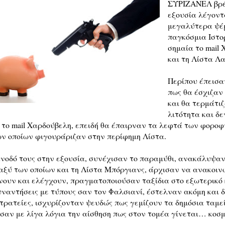
ΣΥΡΙΖΑΝΕΛ βρέ
εξουσία λέγοντ
μεγαλύτερα ψέ
παγκόσμια Ιστο
σημαία το mail
και τη Λίστα Λ
Περίπου έπεισα
πως θα έσχιζαν
και θα τερμάτιζ
λιτότητα και δε
το mail Χαρδούβελη, επειδή θα έπαιρναν τα λεφτά των φορο
ν οποίων φιγουράριζαν στην περίφημη Λίστα.
νοδό τους στην εξουσία, συνέχισαν το παραμύθι, ανακάλυψαν
ταξύ των οποίων και τη Λίστα Μπόργιανς, άρχισαν να ανακοι
ουν και ελέγχουν, πραγματοποιούσαν ταξίδια στο εξωτερικό
υναντήσεις με τύπους σαν τον Φαλσιανί, έστελναν ακόμη και δ
στρατείες, ισχυρίζονταν ψευδώς πως γεμίζουν τα δημόσια ταμε
σαν με λίγα λόγια την αίσθηση πως στον τομέα γίνεται… κοσμ