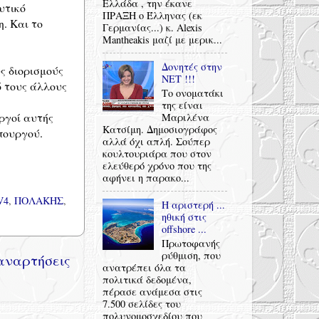
Ελλάδα , την έκανε
υτικό
ΠΡΑΞΗ ο Έλληνας (εκ
. Και το
Γερμανίας...) κ. Alexis
Mantheakis μαζί με μερικ...
Δονητές στην
ς διορισμούς
ΝΕΤ !!!
 τους άλλους
Το ονοματάκι
της είναι
ργοί αυτής
Μαριλένα
Κατσίμη. Δημοσιογράφος
πουργού.
αλλά όχι απλή. Σούπερ
κουλτουριάρα που στον
ελεύθερό χρόνο που της
αφήνει η παρακο...
V4
,
ΠΟΛΑΚΗΣ
,
Η αριστερή ...
ηθική στις
offshore ...
Πρωτοφανής
ρύθμιση, που
αναρτήσεις
ανατρέπει όλα τα
πολιτικά δεδομένα,
πέρασε ανάμεσα στις
7.500 σελίδες του
πολυνομοσχεδίου που