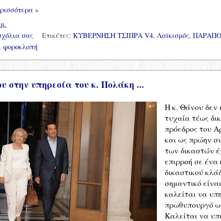
ρισσότερα »
.μ.
σχόλια σας
Ετικέτες:
ΚΥΒΕΡΝΗΣΗ ΤΣΙΠΡΑ V4
,
Λαϊκισμός
,
ΠΑΡΑΠΟ
,
φοροκλοπή
υ στην υπηρεσία του κ. Πολάκη ...
Η κ. Θάνου δεν 
τυχαία τέως δι
πρόεδρος του Α
και ως πρώην σ
των δικαστών έ
επιρροή σε ένα
δικαστικού κλάδ
σημαντικό είναι
καλείται να υπ
πρωθυπουργό ως
Καλείται να υπ