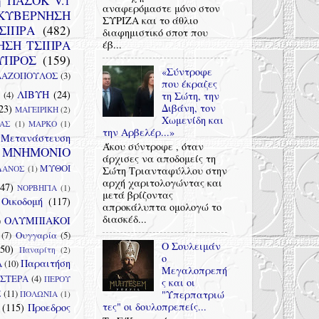
η ΠΑΣΟΚ V.1
αναφερόμαστε μόνο στον
ΚΥΒΕΡΝΗΣΗ
ΣΥΡΙΖΑ και το άθλιο
ΣΙΠΡΑ
(482)
διαφημιστικό σποτ που
ΗΣΗ ΤΣΙΠΡΑ
έβ...
ΥΠΡΟΣ
(159)
«Σύντροφε
ΛΑΖΟΠΟΥΛΟΣ
(3)
που έκραζες
ΛΙΒΥΗ
(24)
(4)
τη Σώτη, την
Διβάνη, τον
23)
ΜΑΓΕΙΡΙΚΗ
(2)
Χωμενίδη και
ΑΣ
(1)
ΜΑΡΚΟ
(1)
την Αρβελέρ...»
Μετανάστευση
Άκου σύντροφε , όταν
ΜΝΗΜΟΝΙΟ
άρχισες να αποδομείς τη
ΜΥΘΟΙ
ΔΑΝΟΣ
(1)
Σώτη Τριανταφύλλου στην
αρχή χαριτολογώντας και
(47)
ΝΟΡΒΗΓΙΑ
(1)
μετά βρίζοντας
Οικοδομή
(117)
απροκάλυπτα ομολογώ το
διασκέδ...
ΟΛΥΜΠΙΑΚΟΙ
)
(7)
Ουγγαρία
(5)
O Σουλειμάν
(50)
Παναρίτη
(2)
ο
Παραιτήση
Α
(10)
Μεγαλοπρεπή
ΙΣΤΕΡΑ
(4)
ΠΕΡΟΥ
ς και οι
Σ
(11)
"Υπερπατριώ
ΠΟΛΩΝΙΑ
(1)
τες" οι δουλοπρεπείς...
(115)
Προεδρος