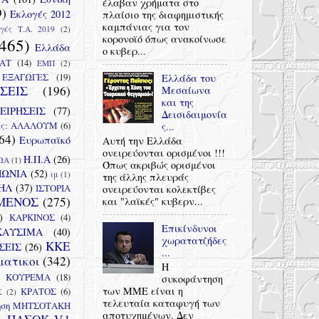
έλαβαν χρήματα στο
9)
Εκλογές 2012
πλαίσιο της διαφημιστικής
καμπάνιας για τον
γές Τ.Α. 2019
(2)
κορονοϊό όπως ανακοίνωσε
465)
Ελλάδα
ο κυβερ...
ΑΤ
(14)
ΕΜΠ
(2)
ΕΞΑΓΩΓΕΣ
(19)
Ελλάδα του
ΣΕΙΣ
(196)
Μεσαίωνα
και της
ΕΙΡΗΣΕΙΣ
(77)
Δεισιδαιμονία
τες: ΑΛΑΛΟΥΜ
(6)
ς...
64)
Ευρωπαϊκό
Αυτή την Ελλάδα
ονειρεύονται ορισμένοι !!!
Η.Π.Α
(26)
ΩΑ
(1)
Όπως ακριβώς ορισμένοι
ΠΩΝΙΑ
(52)
ιμ
(1)
της άλλης πλευράς
ΗΛ
(37)
ΙΣΤΟΡΙΑ
ονειρεύονται κολεκτίβες
ΜΕΝΟΣ
(275)
και "λαϊκές" κυβερν...
)
ΚΑΡΚΙΝΟΣ
(4)
Επικίνδυνοι
ΚΑΥΣΙΜΑ
(40)
χωρατατζήδες
ΚΚΕ
ΣΕΙΣ
(26)
...
ματικοι
(342)
Η
ΚΟΥΡΕΜΑ
(18)
συκοφάντηση
των ΜΜΕ είναι η
ΚΡΑΤΟΣ
(6)
Σ
(2)
τελευταία καταφυγή των
ηση ΜΗΤΣΟΤΑΚΗ
αποτυχημένων. Δεν