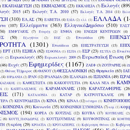
Εκλογές
(89
)
ΕΚΑΠΑΙΔΕΥΣΗ
(32)
ΕΚΒΙΑΣΜΟΣ
(23)
ΕΚΚΛΗΣΙΑ
(7)
λογές 2015
(47)
Εκλογές Τ.Α. 2010
(57)
Εκλογές Τ.Α. 2014
(11)
Εκλο
ΕΛΛΑΔΑ
(1
ΥΣΗ
(310)
ΕΛ.ΑΣ
(78)
ΕΛΒΕΤΙΑ
(4)
ΕΛΙΑ
(2)
ελλ
(1)
Ελλείμματα
(363)
ΕλληνικόΔημόσιο
(510)
ατα
(107)
ΕΛΣΤ
34)
ΕΜΦΥΛΙΟΣ
(7)
ΕΝΦΙΑ
(16)
ΕΝΩΣΗ ΚΕΝΤΡΩΩΝ
(4)
Έναρξη
(2)
ΕΠΕΝΔΥ
ΕΣ
(50)
Επεισόδια
(19)
Εξωγήϊνοι
(2)
ΕΟΖ
(2)
ΙΡΟΤΗΤΑ
(1301)
ΕΠΙΧ
Επισόδεια
(20)
ΕΠΙΣΤΡΑΤΕΥΣΗ
(15)
)
ΕΡΤ
(133)
ΕΣΗΕΑ
(62)
ΕΣΡ
(23)
Ετικέ
ΕΣΘΟΝΙΑ
(1)
ΕΣΠΑ
(1)
ΕΣΥΕΑ
(2)
Ευρωπαϊκή Ένωση
(9
Ευρωεκλογές
(85)
Ευρωεκλογές 2009
(5)
γές
(2)
Εφημερίδες
(1167)
(46)
Ευχές
(57)
ΖΑΕΦ
(3)
ΖΟΥΡΑΡΗΣ
(4)
Ζ
ΘΕΣΣΑΛΟΝΙΚΗ
(62)
Θρησκεία
(63)
ΙΑ
Θάνος Τζήμερος
(8)
ΘΑΝΟΥ
(3)
(2)
ΙΣΠΑΝΙΑ
(49)
ΙΣΡΑ
Α
(4)
ΙΡΑΝ
(12)
ΙΡΛΑΝΔΙΑ
(20)
ΙΣΛΑΝΔΙΑ
(6)
ΙΟΡΔΑΝΙΑ
(2)
ΚΑΜ
ΚΑΘΕΣΤΩΤΑ
(10)
ΚΑΚΟΓΟΥΣΤΙΑ
(19)
ΚΑΛΑ ΝΕΑ
(9)
ΚΑΖΑΚΟΣ
(1)
ΚΑΡΑΜΑΝΛΗΣ
(110)
ΚΑΡΑΤΖΑΦΕΡΗΣ
(26
Α
(1)
ΚΑΠΙΤΑΛΙΣΜΟΣ
(1)
ΕΙΣ
(171)
ΚΑΤΑΡ
(5)
ΚΑΤΡΟΥΓΚΑΛΟΣ
(19)
ΚΑΤΑΛΟΝΙΑ
(1)
ΚΙΝΑ
(50)
ΚΙΝΗΤΟΠΟΙΗ
ΤΕΡΑ
(7)
ΚΕΝΤΡΟΔΕΞΙΑ
(3)
ΚΙΝΑΛ
(12)
κίνημα
(1)
κομ
ΚΟΙΝΩΝΙΑ
(91)
Κοινωνία
(35)
3)
ΚΟΙΝΩΝΙΚΗ ΣΥΜΦΩΝΙΑ
(7)
κομ
(1)
ΝΙΣΜΟΣ
(194)
ΚΟΡΕΑ
(3)
ΚΟΤΖΙΑΣ
(12)
ΚΟΥΒΑ
(17)
ΚΟΥΒΕΛΗΣ
(2)
Σ
(6)
ΚΟΥΤΣΟΥΜΠΑΣ
(9)
ΚΟΥΦΟΝΤΙΝΑΣ
(4)
ΚΟΥΤΙ_ΠΑΝΔΩΡΑΣ
(2)
ΚΟΦΤΗ
κρίση
(29)
ΤΗ
(5)
Κυβέρν
ΚΡΟΑΤΙΑ
(2)
ΚΡΟΥΑΖΙΕΡΕΣ
(1)
Κυβέρνηση Θάνου
(2)