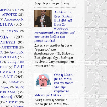
ψηφίστηκε τα μεσάνυχ...
 ΜΕΡΕΣ
(7)
17Ν
(9)
Απίστευτο
ΑΓΡΟΤΕΣ
(21)
)
ξεφτίλισμα
47)
Αεροπορικές
Βαξεβάνη!!
ΙΣΤΕΡΑ
(315)
Έχει 2ο
ανώνυμο
ΑΜΥΝΑ
(9)
(2)
λογαριασμό στο twitter απ'
ΡΧΙΑ
(297)
τον οποίο βρίζει και
ρουφιανεύει!!!
ΟΛΙΤΕΥΣΗ
(95)
Δείτε την απόδειξη ότι ο
)
ΑΡΓΕΝΤΙΝΗ
(18)
"έγκριτος" και
Αυτισμός
ΙΑ
(16)
βραβευμένος (!!), Κώστας
ΝΕΖΟΥΕΛΑ
(77)
Βαξεβάνης, έχει δεύτερο
ανώνυμο λογαριασμό στο
Βουλή 2009
Α
(3)
twitter από το...
Γ.Α.Π
ΤΣΗΣ
(9)
ΚΟΜΜΑΤΑ
(41)
Ολη η λίστα
Δ.Ν.Τ
(285)
2)
με τα ΜΜΕ
(49)
ΔΗΜΑΣ
(2)
και τα ποσά
Δήμος
για την
Δήμος
(9)
καμπανια
ΨΗΦΙΣΜΑ
(36)
«Μένουμε Σπίτι» ...
απλοκή
(856)
Αυτή είναι η δόθηκε η
(13)
ΔΟΥΡΟΥ
(19)
λίστα με τα ΜΜΕ που
ΤΑ
(101)
Εθνική