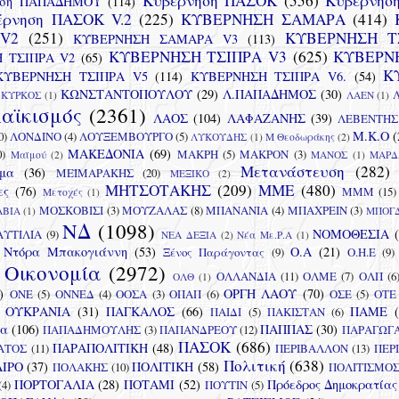
Κυβέρνηση ΠΑΣΟΚ
(556)
Κυβέρνησ
ηση ΠΑΠΑΔΗΜΟΥ
(114)
έρνηση ΠΑΣΟΚ V.2
(225)
ΚΥΒΕΡΝΗΣΗ ΣΑΜΑΡΑ
(414)
V2
(251)
ΚΥΒΕΡΝΗΣΗ Τ
ΚΥΒΕΡΝΗΣΗ ΣΑΜΑΡΑ V3
(113)
ΚΥΒΕΡΝΗΣΗ ΤΣΙΠΡΑ V3
(625)
ΚΥΒΕΡΝ
 ΤΣΙΠΡΑ V2
(65)
Κ
ΚΥΒΕΡΝΗΣΗ ΤΣΙΠΡΑ V5
(114)
ΚΥΒΕΡΝΗΣΗ ΤΣΙΠΡΑ V6.
(54)
ΚΩΝΣΤΑΝΤΟΠΟΥΛΟΥ
(29)
Λ.ΠΑΠΑΔΗΜΟΣ
(30)
ΚΥΡΚΟΣ
(1)
ΛΑΕΝ
(1)
αϊκισμός
(2361)
ΛΑΟΣ
(104)
ΛΑΦΑΖΑΝΗΣ
(39)
ΛΕΒΕΝΤΗΣ
Μ.Κ.Ο
(
0)
ΛΟΝΔΙΝΟ
(4)
ΛΟΥΞΕΜΒΟΥΡΓΟ
(5)
ΛΥΚΟΥΔΗΣ
(1)
Μ Θεοδωράκης
(2)
ΜΑΚΕΔΟΝΙΑ
(69)
0)
ΜΑΚΡΗ
(5)
ΜΑΚΡΟΝ
(3)
Μαϊμού
(2)
ΜΑΝΟΣ
(1)
ΜΑΡΔ
Μετανάστευση
(282)
μα
(36)
ΜΕΪΜΑΡΑΚΗΣ
(20)
ΜΕΞΙΚΟ
(2)
ΜΗΤΣΟΤΑΚΗΣ
(209)
ΜΜΕ
(480)
ες
(76)
ΜΜΜ
(15)
Μετοχές
(1)
ΜΟΣΚΟΒΙΣΙ
(3)
ΜΟΥΖΑΛΑΣ
(8)
ΜΠΑΝΑΝΙΑ
(4)
ΜΠΑΧΡΕΙΝ
(3)
ΒΙΑ
(1)
ΜΠΟΓ
ΝΔ
(1098)
ΝΟΜΟΘΕΣΙΑ
ΑΥΤΙΛΙΑ
(9)
ΝΕΑ ΔΕΞΙΑ
(2)
Νέα Με.Ρ.Α
(1)
Ντόρα Μπακογιάννη
(53)
Ο.Α
(21)
Ξένος Παράγοντας
(9)
Ο.Η.Ε
(9)
Οικονομία
(2972)
ΟΛΛΑΝΔΙΑ
(11)
ΟΛΜΕ
(7)
ΟΛΠ
(6
ΟΛΘ
(1)
)
ΟΡΓΗ ΛΑΟΥ
(70)
ΟΝΕ
(5)
ΟΝΝΕΔ
(4)
ΟΟΣΑ
(3)
ΟΠΑΠ
(6)
ΟΣΕ
(5)
ΟΤΕ
ΟΥΚΡΑΝΙΑ
(31)
ΠΑΓΚΑΛΟΣ
(66)
ΠΑΜΕ
ΠΑΙΔΙ
(5)
ΠΑΚΙΣΤΑΝ
(6)
ια
(106)
ΠΑΠΠΑΣ
(30)
ΠΑΠΑΔΗΜΟΥΛΗΣ
(3)
ΠΑΠΑΝΔΡΕΟΥ
(12)
ΠΑΡΑΓΩΓ
ΠΑΣΟΚ
(686)
ΠΑΡΑΠΟΛΙΤΙΚΗ
(48)
ΑΤΟΣ
(11)
ΠΕΡΙΒΑΛΛΟΝ
(13)
ΠΕΡ
Πολιτική
(638)
ΙΡΟ
(37)
ΠΟΛΙΤΙΚΗ
(58)
ΠΟΛΑΚΗΣ
(10)
ΠΟΛΙΤΙΣΜΟ
ΠΟΡΤΟΓΑΛΙΑ
(28)
ΠΟΤΑΜΙ
(52)
Πρόεδρος Δημοκρατίας
(4)
ΠΟΥΤΙΝ
(5)