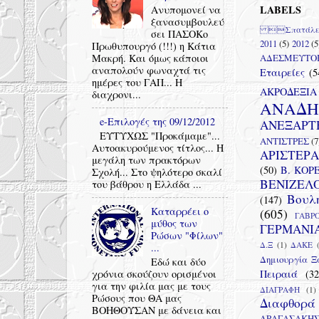
LABELS
Ανυπομονεί να
ξανασυμβουλεύ
Σπατάλ
σει ΠΑΣΟΚο
2011
(5)
2012
(5
Πρωθυπουργό (!!!) η Κάτια
ΑΔΕΣΜΕΥΤΟ
Μακρή. Και όμως κάποιοι
αναπολούν φωναχτά τις
Εταιρείες
(5
ημέρες του ΓΑΠ... Η
ΑΚΡΟΔΕΞΙΑ
διαχρονι...
ΑΝΑΔΗ
e-Επιλογές της 09/12/2012
ΑΝΕΞΑΡΤ
ΕΥΤΥΧΩΣ "Προκάμαμε"...
ΑΝΤΙΣΤΡΕΣ
(7
Αυτοακυρούμενος τίτλος... Η
ΑΡΙΣΤΕΡΑ
μεγάλη των πρακτόρων
(50)
Β. ΚΟΡ
Σχολή... Στο ψηλότερο σκαλί
ΒΕΝΙΖΕΛ
του βάθρου η Ελλάδα ...
Βουλ
(147)
Καταρρέει ο
(605)
ΓΑΒΡ
μύθος των
ΓΕΡΜΑΝΙ
Ρώσων "Φίλων"
Δ.Ξ
(1)
ΔΑΚΕ
...
Δημιουργία Ξ
Εδώ και δύο
Πειραιά
(32
χρόνια σκούζουν ορισμένοι
για την φιλία μας με τους
ΔΙΑΓΡΑΦΗ
(1)
Ρώσους που ΘΑ μας
Διαφθορά
ΒΟΗΘΟΥΣΑΝ με δάνεια και
ΔΡΑΓΑΣΑΚΗ