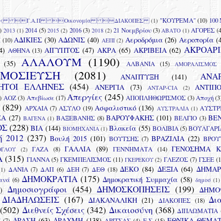
"ΚΟΥΡΕΜΑ"
(10)
100
ες Γ.Α.Π Οικονομία ΔΙΑΚΟΠΕΣ
(1)
)
2014
(5)
2016
(3)
21 Νοεμβρίου
(3)
ΑΓΟΡΕΣ
(4
2013
(1)
2015
(2)
2018
(2)
ΑΒΑΤΟ
(1)
ΑΔΙΚΙΕΣ
(30)
ΑΔΩΝΙΣ
(40)
Αεροδρόμια
(26)
Αεροπορία
(
Ι
(10)
ΑΕΠΙ
(2)
ΑΚΡΟΑΡ
4)
ΑΙΓΥΠΤΟΣ
(47)
ΑΚΡΑ
(65)
ΑΚΡΙΒΕΙΑ
(62)
ΑΘΗΝΑ
(13)
ΑΛΑΛΟΥΜ
(1190)
(35)
ΑΛΒΑΝΙΑ
(15)
ΑΜΟΡΑΛΙΣΜΟΣ
ΜΟΣΙΕΥΣΗ
(2081)
ΑΝΑ
ΑΝΑΠΤΥΞΗ
(141)
ΗΤΟΙ ΕΛΛΗΝΕΣ
(454)
ΑΝΕΡΓΙΑ
(73)
ΑΝΤΙΠ
ΑΝΤΑΡ-CIA
(2)
Απεργίες
(245)
)
ΑΟΖ
(3)
Απεβίωσε
(17)
ΑΠΟΠΛΗΘΩΡΙΣΜΟΣ
(3)
Αποχή
(3
(829)
Ασφαλιστικό
(136)
ΑΡΧΑΙΑ
(7)
ΑΣΥΛΟ
(19)
ΑΥΣΤΡ
ΑΥΣΤΡΑΛΙΑ
(1)
ΕΑ
(27)
ΒΑΡΟΥΦΑΚΗΣ
(101)
ΒΕ
ΒΑΞΕΒΑΝΗΣ
(8)
ΒΕΛΓΙΟ
(3)
ΒΑΓΕΝΑ
(1)
ΟΣ
(228)
ΒΙΑ
(144)
Βλακεία
(55)
ΒΟΛΙΒΙΑ
(5)
ΒΟΥΛΓΑΡΙ
ΒΙΟΜΗΧΑΝΙΑ
(1)
ή 2012
(237)
Βουλή 2015
(101)
ΒΡΑΖΙΛΙΑ
(22)
ΒΟΥΤΣΗΣ
(7)
ΒΡΟΥ
ΓΑΛΛΙΑ
(89)
ΓΕΝΟΣΗΜΑ 
ΓΑΖΑ
(8)
ΓΕΝΝΗΜΑΤΑ
(14)
ΟΓΛΟΥ
(2)
Α
(315)
ΓΙΑΝΝΑ
(5)
ΓΚΕΜΠΕΛΙΣΜΟΣ
(11)
ΓΛΕΖΟΣ
(7)
ΓΣΕΕ
(1
ΓΚΕΡΕΚΟΥ
(2)
ΔΕΚΟ
(84)
ΔΕΞΙΑ
(64)
ΔΗΜΑΡ
ΔΑΝΙΑ
(7)
ΔΑΠ
(6)
ΔΕΗ
(7)
ΔΕΘ
(18)
(1)
ΔΗΜΟΚΡΑΤΙΑ
(175)
Δημοκρατική Συμμαχία
(58)
ανά
(6)
δημοσ
(1)
Δημοσιογράφοι
(454)
ΔΗΜΟΣΚΟΠΗΣΕΙΣ
(199)
)
ΔΗΜΟ
ΔΙΑΔΗΛΩΣΕΙΣ
(167)
Δι
ΔΙΑΚΑΝΑΛΙΚΗ
(21)
ΔΙΑΚΟΠΕΣ
(18)
(502)
Διεθνείς Σχέσεις
(342)
Δικαιοσύνη
(368)
ΔΙΠΛΩΜΑΤΙΑ
ΔΡΑΣΗ
(63)
ΔΡΑΧΜΗ
(138)
ΕΘΝΙΚΑ ΘΕΜΑ
Σ
(7)
ΔΡΙΤΣΑΣ
(4)
Ε.Σ
(15)