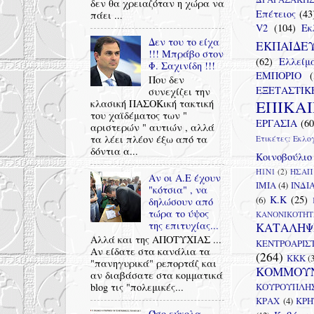
δεν θα χρειαζόταν η χώρα να
Επέτειος
(43
πάει ...
V2
(104)
Εκ
Δεν του το είχα
ΕΚΠΑΙΔΕ
!!! Μπράβο στον
(62)
Ελλείμ
Φ. Σαχινίδη !!!
ΕΜΠΟΡΙΟ
(
Που δεν
ΕΞΕΤΑΣΤΙΚ
συνεχίζει την
ΕΠΙΚΑ
κλασική ΠΑΣΟΚική τακτική
του χαϊδέματος των "
ΕΡΓΑΣΙΑ
(60
αριστερών " αυτιών , αλλά
τα λέει πλέον έξω από τα
Ετικέτες: Εκλο
δόντια α...
Κοινοβούλιο
Η1Ν1
(2)
ΗΣΑΠ
Αν οι Α.Ε έχουν
ΙΜΙΑ
(4)
ΙΝΔΙ
"κότσια" , να
Κ.Κ
(25)
(6)
δηλώσουν από
τώρα το ύψος
ΚΑΝΟΝΙΚΟΤΗΤ
της επιτυχίας...
ΚΑΤΑΛΗΨ
Αλλά και της ΑΠΟΤΥΧΙΑΣ ...
ΚΕΝΤΡΟΑΡΙΣ
Αν είδατε στα κανάλια τα
(264)
ΚΚΚ
(
"πανηγυρικά" ρεπορτάζ και
ΚΟΜΜΟΥ
αν διαβάσατε στα κομματικά
ΚΟΥΡΟΥΠΛΗ
blog τις "πολεμικές...
ΚΡΑΧ
(4)
ΚΡΗ
Όσο εύκολα